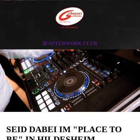
AFTERWORK CLUB
SEID DABEI IM "PLACE TO
BE" IN HILDESHEIM